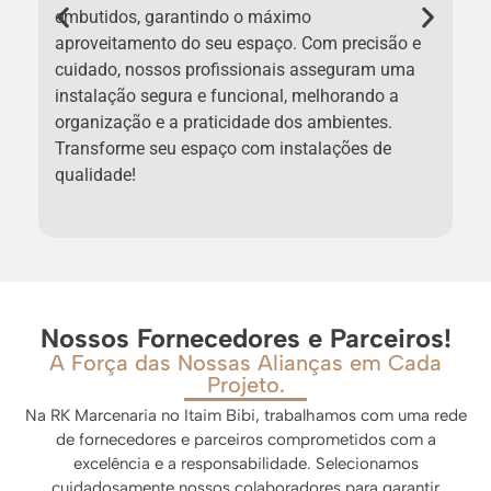
embutidos, garantindo o máximo
d
aproveitamento do seu espaço. Com precisão e
e
cuidado, nossos profissionais asseguram uma
r
instalação segura e funcional, melhorando a
a
organização e a praticidade dos ambientes.
a
Transforme seu espaço com instalações de
s
qualidade!
m
Nossos Fornecedores e Parceiros!
A Força das Nossas Alianças em Cada
Projeto.
Na RK Marcenaria no Itaim Bibi, trabalhamos com uma rede
de fornecedores e parceiros comprometidos com a
excelência e a responsabilidade. Selecionamos
cuidadosamente nossos colaboradores para garantir