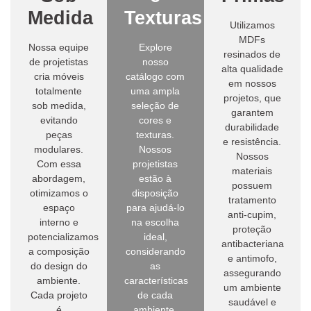
Medida
Texturas
Utilizamos
MDFs
Nossa equipe
Explore
resinados de
de projetistas
nosso
alta qualidade
cria móveis
catálogo com
em nossos
totalmente
uma ampla
projetos, que
sob medida,
seleção de
garantem
evitando
cores e
durabilidade
peças
texturas.
e resistência.
modulares.
Nossos
Nossos
Com essa
projetistas
materiais
abordagem,
estão à
possuem
otimizamos o
disposição
tratamento
espaço
para ajudá-lo
anti-cupim,
interno e
na escolha
proteção
potencializamos
ideal,
antibacteriana
a composição
considerando
e antimofo,
do design do
as
assegurando
ambiente.
características
um ambiente
Cada projeto
de cada
saudável e
é
ambiente.