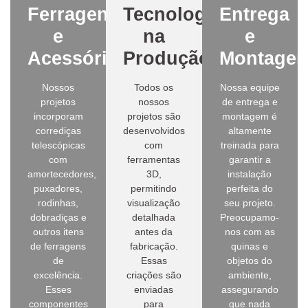
Ferragens
Tecnologia
Entrega
e
na
e
Acessórios
Produção
Montage
Nossos
Todos os
Nossa equipe
projetos
nossos
de entrega e
incorporam
projetos são
montagem é
corrediças
desenvolvidos
altamente
telescópicas
com
treinada para
com
ferramentas
garantir a
amortecedores,
3D,
instalação
puxadores,
permitindo
perfeita do
rodinhas,
visualização
seu projeto.
dobradiças e
detalhada
Preocupamo-
outros itens
antes da
nos com as
de ferragens
fabricação.
quinas e
de
Essas
objetos do
excelência.
criações são
ambiente,
Esses
enviadas
assegurando
componentes
para
que nada