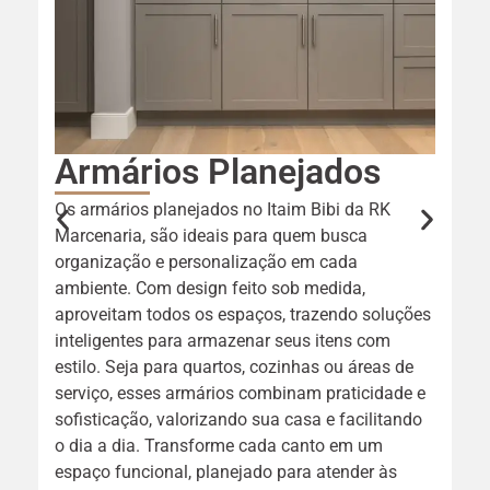
Armários Planejados
e
Os armários planejados no Itaim Bibi da RK
Marcenaria, são ideais para quem busca
O
organização e personalização em cada
I
ambiente. Com design feito sob medida,
p
aproveitam todos os espaços, trazendo soluções
s
inteligentes para armazenar seus itens com
é
estilo. Seja para quartos, cozinhas ou áreas de
d
serviço, esses armários combinam praticidade e
m
sofisticação, valorizando sua casa e facilitando
e
o dia a dia. Transforme cada canto em um
m
e
espaço funcional, planejado para atender às
a