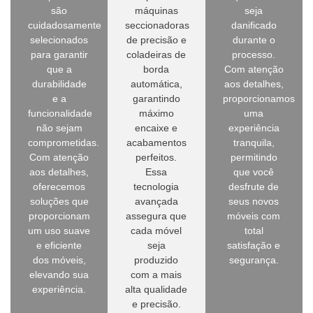
são
máquinas
seja
cuidadosamente
seccionadoras
danificado
selecionados
de precisão e
durante o
para garantir
coladeiras de
processo.
que a
borda
Com atenção
durabilidade
automática,
aos detalhes,
e a
garantindo
proporcionamos
funcionalidade
máximo
uma
não sejam
encaixe e
experiência
comprometidas.
acabamentos
tranquila,
Com atenção
perfeitos.
permitindo
aos detalhes,
Essa
que você
oferecemos
tecnologia
desfrute de
soluções que
avançada
seus novos
proporcionam
assegura que
móveis com
um uso suave
cada móvel
total
e eficiente
seja
satisfação e
dos móveis,
produzido
segurança.
elevando sua
com a mais
experiência.
alta qualidade
e precisão.