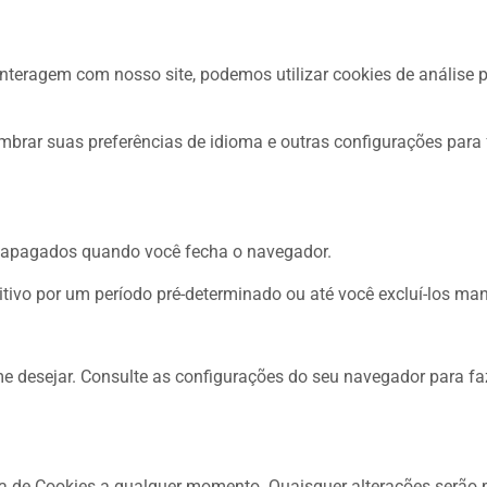
 interagem com nosso site, podemos utilizar cookies de análise 
embrar suas preferências de idioma e outras configurações para
o apagados quando você fecha o navegador.
itivo por um período pré-determinado ou até você excluí-los ma
me desejar. Consulte as configurações do seu navegador para fa
ica de Cookies a qualquer momento. Quaisquer alterações serão 